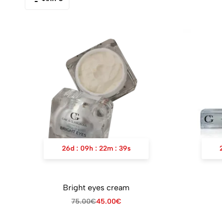
26
d
:
09
h
:
22
m
:
39
s
Bright eyes cream
75.00
€
45.00
€