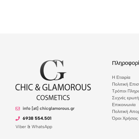
Πληροφορί
Η Εταιρία
Πολιτική Επι
Τρόποι Πληρ
Συχνές ερωτή
Επικοινωνία
info [at] chicglamorous.gr
Πολιτική Απ
6938 554.501
Όροι Χρήσεις
Viber & WhatsApp