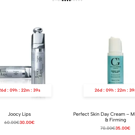
26
d
:
09
h
:
22
m
:
39
s
26
d
:
09
h
:
22
m
:
39
Joocy Lips
Perfect Skin Day Cream – Moisturizing
& Firming
60.00
€
30.00
€
70.00
€
35.00
€