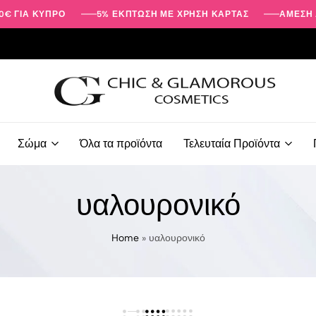
0€ ΓΙΑ ΚΎΠΡΟ
5% ΕΚΠΤΩΣΗ ΜΕ ΧΡΗΣΗ ΚΑΡΤΑΣ
ΑΜΕΣΗ 
Προϊόντα
Ομορφιάς
Σώμα
Όλα τα προϊόντα
Τελευταία Προϊόντα
-
Περιποίησης
Προσώπου
υαλουρονικό
-
Σώματος
|
Home
»
υαλουρονικό
Chic
&
Glamorous