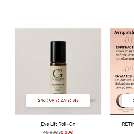
24
d
:
09
h
:
27
m
:
31
s
Eye Lift Roll-On
RETI
40.00
€
30.00
€