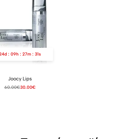
24
d
:
09
h
:
27
m
:
31
s
Joocy Lips
60.00
€
30.00
€