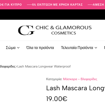
0€ ΓΙΑ ΚΎΠΡΟ
5% ΕΚΠΤΩΣΗ ΜΕ ΧΡΗΣΗ ΚΑΡΤΑΣ
ΑΜΕΣΗ 
Προϊόντα
Ομορφιάς
Σώμα
Όλα τα προϊόντα
Τελευταία Προϊόντα
-
Περιποίησης
Προσώπου
Βλεφαρίδες
Lash Mascara Longwear Waterproof
-
Σώματος
|
Κατηγορία:
Μάσκαρα - Βλεφαρίδες
Chic
Lash Mascara Long
&
Glamorous
19.00
€