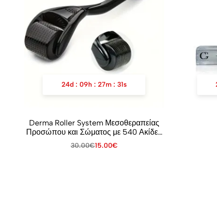
24
d
:
09
h
:
27
m
:
31
s
Derma Roller System Μεσοθεραπείας
Προσώπου και Σώματος με 540 Ακίδες
0.30mm
30.00
€
15.00
€