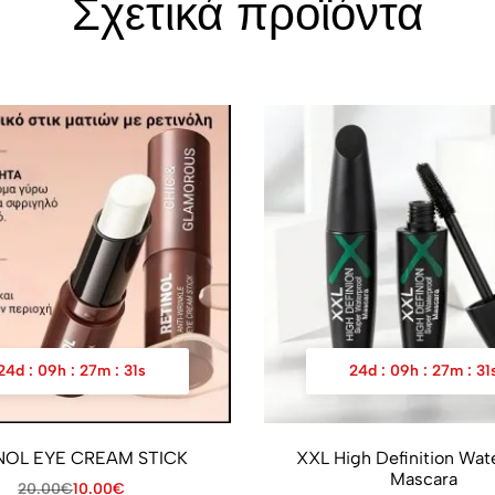
Σχετικά προϊόντα
24
d
:
09
h
:
27
m
:
31
s
24
d
:
09
h
:
27
m
:
31
NOL EYE CREAM STICK
XXL High Definition Wat
Mascara
20.00
€
10.00
€