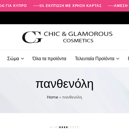
0€ ΓΙΑ ΚΎΠΡΟ
5% ΕΚΠΤΩΣΗ ΜΕ ΧΡΗΣΗ ΚΑΡΤΑΣ
ΑΜΕΣΗ 
Προϊόντα
Ομορφιάς
Σώμα
Όλα τα προϊόντα
Τελευταία Προϊόντα
-
Περιποίησης
Προσώπου
πανθενόλη
-
Σώματος
|
Home
»
πανθενόλη
Chic
&
Glamorous