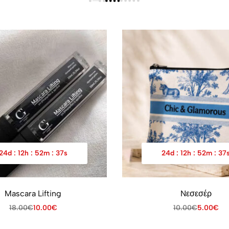
24
d
:
12
h
:
52
m
:
37
s
24
d
:
12
h
:
52
m
:
37
Mascara Lifting
Nεσεσέρ
18.00
€
10.00
€
10.00
€
5.00
€