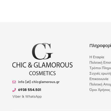
Πληροφορί
Η Εταιρία
Πολιτική Επι
Τρόποι Πληρ
Συχνές ερωτή
Επικοινωνία
info [at] chicglamorous.gr
Πολιτική Απ
6938 554.501
Όροι Χρήσεις
Viber & WhatsApp