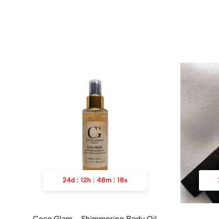
24
d
:
12
h
:
48
m
:
18
s
Coco Glam – Shimmering Body Oil