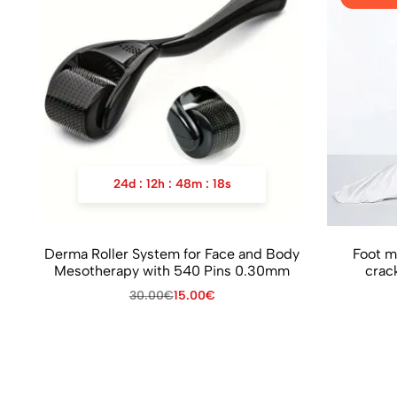
24
d
:
12
h
:
48
m
:
18
s
Derma Roller System for Face and Body
Foot m
Mesotherapy with 540 Pins 0.30mm
crack
30.00
€
15.00
€