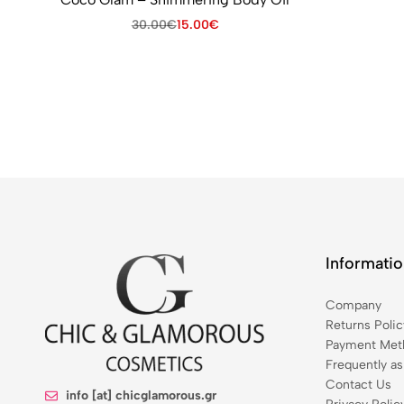
30.00
€
15.00
€
Informati
Company
Returns Polic
Payment Meth
Frequently a
Contact Us
info [at] chicglamorous.gr