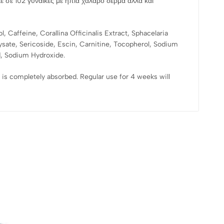
 σε 102 γυναίκες με ήπια χαλαρό δέρμα αλλά και
 Caffeine, Corallina Officinalis Extract, Sphacelaria
ysate, Sericoside, Escin, Carnitine, Tocopherol, Sodium
d, Sodium Hydroxide.
t is completely absorbed. Regular use for 4 weeks will