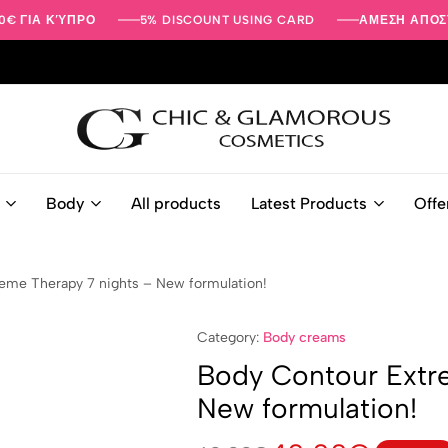
0€ ΓΙΑ ΚΎΠΡΟ
5% DISCOUNT USING CARD
ΑΜΕΣΗ ΑΠΟΣ
Beauty
-
Body
All products
Latest Products
Offe
Face
-
Body
eme Therapy 7 nights – New formulation!
Care
Products
|
Category:
Body creams
Chic
Body Contour Extr
&
Glamorous
New formulation!