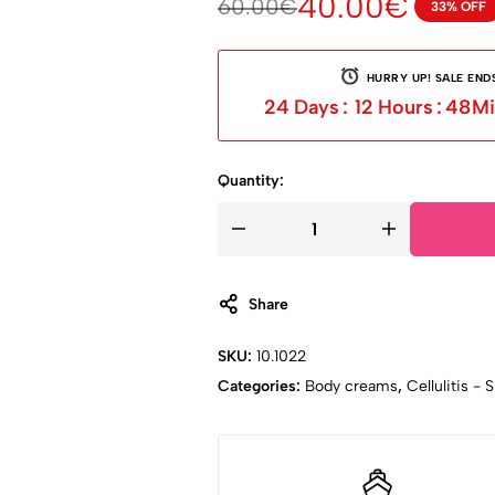
40.00
€
60.00
€
33% OFF
HURRY UP! SALE ENDS
24
Days
:
12
Hours
:
48
Mi
Quantity:
Share
SKU:
10.1022
Categories:
Body creams
,
Cellulitis -