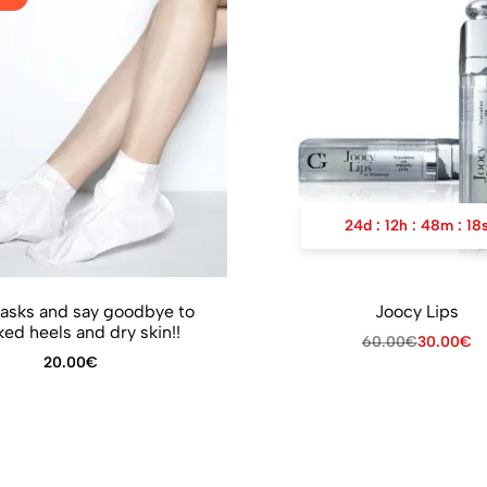
24
d
:
12
h
:
48
m
:
18
asks and say goodbye to
Joocy Lips
ed heels and dry skin!!
60.00
€
30.00
€
20.00
€