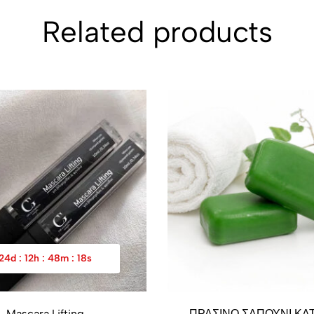
Related products
24
d
:
12
h
:
48
m
:
18
s
Mascara Lifting
ΠΡΑΣΙΝΟ ΣΑΠΟΥΝΙ ΚΑ