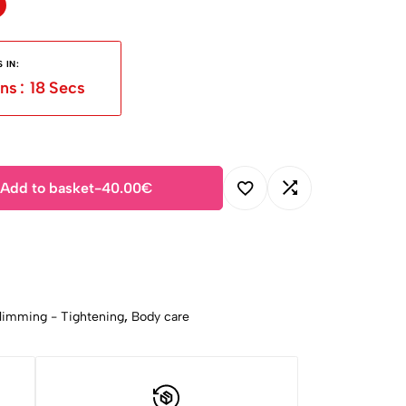
 IN:
ns
:
18
Secs
Add to basket
-
40.00
€
 Slimming - Tightening
,
Body care