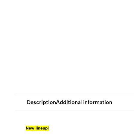
Description
Additional information
New lineup!